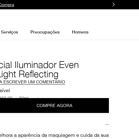
 Compra
Serviços
Preocupações
Homens
cial Iluminador Even
ight Reflecting
 A ESCREVER UM COMENTÁRIO
sível
369,00
30ml
COMPRE AGORA
lhora a aparência da maquiagem e cuida da sua