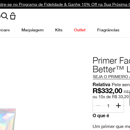
tre-se no Programa de Fidelidade & Ganhe 10% Off na Sua Próxima
o
ncare
Maquiagem
Kits
Outlet
Fragrâncias
Primer Fa
Better™ L
SEJA O PRIMEIRO
Pele sen
Relativa
R$332,00
R$
ou 10x de R$ 33,20
1
O que é
Um primer que me