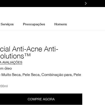
Serviços
Preocupações
Homens
cial Anti-Acne Anti-
Solutions™
A AVALIAÇÕES
em óleo
e Muito Seca, Pele Seca, Combinação para, Pele
200ml
COMPRE AGORA