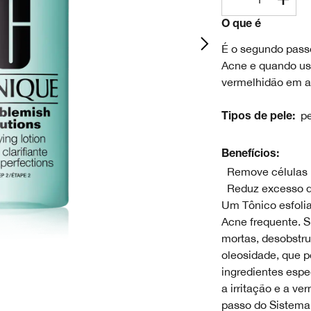
O que é
É o segundo pass
Acne e quando us
vermelhidão em a
per
Tipos de pele:
Benefícios:
Remove células 
Reduz excesso d
Um Tônico esfolia
Acne frequente. S
mortas, desobstru
oleosidade, que p
ingredientes espe
a irritação e a v
passo do Sistema