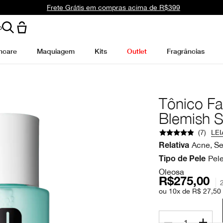
Frete Grátis em compras acima de R$399
o
ncare
Maquiagem
Kits
Outlet
Fragrâncias
Tônico Fa
Blemish 
(
7
)
LEI
Acne, S
Relativa
Pel
Tipo de Pele
Oleosa
R$275,00
ou 10x de R$ 27,50
1