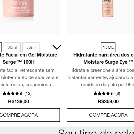
30ml
50ml
15ML
te Facial em Gel Moisture
Hidratante para área dos o
Surge ™ 100H
Moisture Surge Eye ™
te facial refrescante sem
Hidrata e preenche a área dos
 biofermento de aloe vera e
instantaneamente, ajudando a 
hialurônico, proporciona
umidade da pele por 96h
o instantânea que acalma a
(
12
)
(
8
)
ele em 3 segundos.
R$139,00
R$359,00
COMPRE AGORA
COMPRE AGORA
Seu tipo de pele