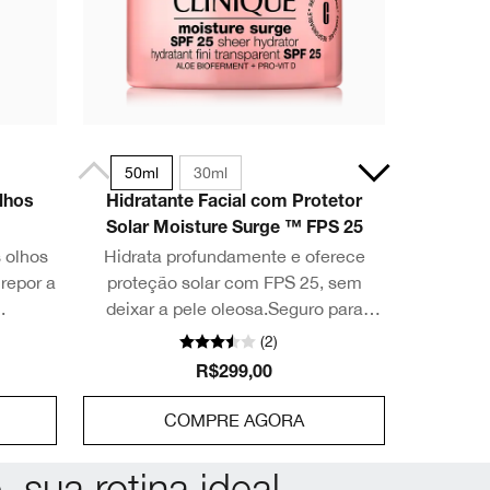
50ml
30ml
lhos
Hidratante Facial com Protetor
Solar Moisture Surge ™ FPS 25
 olhos
Hidrata profundamente e oferece
repor a
proteção solar com FPS 25, sem
.
deixar a pele oleosa.Seguro para
peles sensíveis.
(
2
)
R$299,00
COMPRE AGORA
, sua rotina ideal