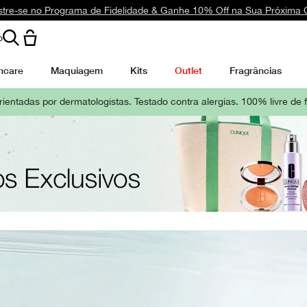
tre-se no Programa de Fidelidade & Ganhe 10% Off na Sua Próxima
o
ncare
Maquiagem
Kits
Outlet
Fragrâncias
rientadas por dermatologistas.
Testado contra alergias. 100% livre de 