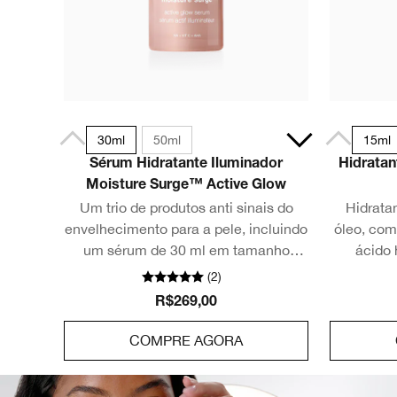
30ml
50ml
15ml
Sérum Hidratante Iluminador
Hidratan
Moisture Surge™ Active Glow
Um trio de produtos anti sinais do
Hidratan
envelhecimento para a pele, incluindo
óleo, com
um sérum de 30 ml em tamanho
ácido 
normal.
hidrataçã
(
2
)
p
R$269,00
COMPRE AGORA