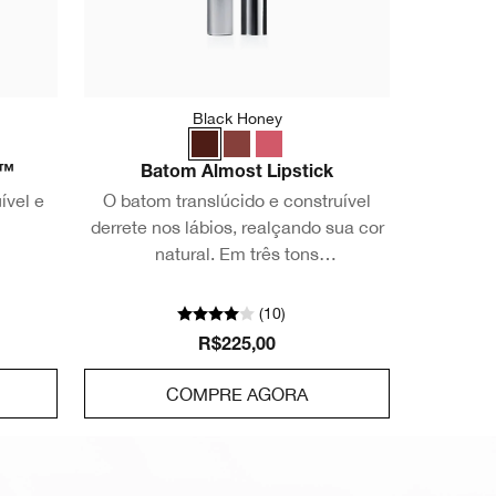
Black Honey
p™
Batom Almost Lipstick
ível e
O batom translúcido e construível
derrete nos lábios, realçando sua cor
natural. Em três tons
surpreendentemente flexíveis que
ficam diferentes em cada pessoa.
(
10
)
Testado contra alergias. 100% sem
R$225,00
fragrância.
COMPRE AGORA