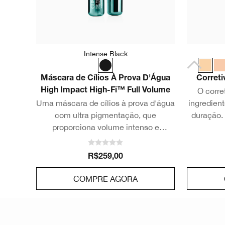
Intense Black
Máscara de Cílios À Prova D'Água
Correti
O corre
High Impact High-Fi™ Full Volume
Uma máscara de cílios à prova d'água
ingredient
com ultra pigmentação, que
duração.
proporciona volume intenso e
esconde as
marcante aos cílios, com longa
e desfoca 
duração.
R$259,00
COMPRE AGORA