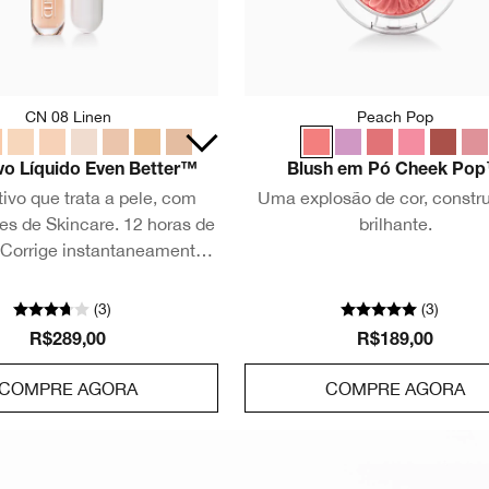
CN 08 Linen
Peach Pop
vo Líquido Even Better™
Blush em Pó Cheek Po
tivo que trata a pele, com
Uma explosão de cor, constru
es de Skincare. 12 horas de
brilhante.
 Corrige instantaneamente,
 olheiras e tons irregulares
imperfeições, durando o dia
(
3
)
(
3
)
inteiro.
R$289,00
R$189,00
COMPRE AGORA
COMPRE AGORA