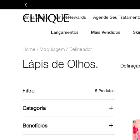
Minha Conta
Smart Rewards
Agende Seu Tratament
Lançamentos
Mais Vendidos
Ski
Home
Maquiagem
Delineador
Lápis de Olhos.
Definiçã
Filtro
5
Produtos
Categoria
Benefícios