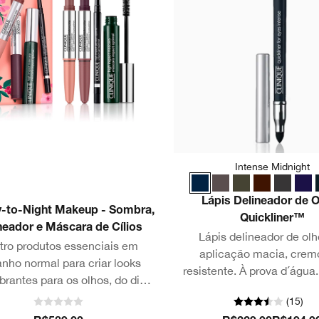
Intense Midnight
Lápis Delineador de 
y-to-Night Makeup - Sombra,
Quickliner™
neador e Máscara de Cílios
Lápis delineador de ol
tro produtos essenciais em
aplicação macia, crem
nho normal para criar looks
resistente. À prova d´água
rantes para os olhos, do dia à
oftalmologicament
noite.
(
15
)