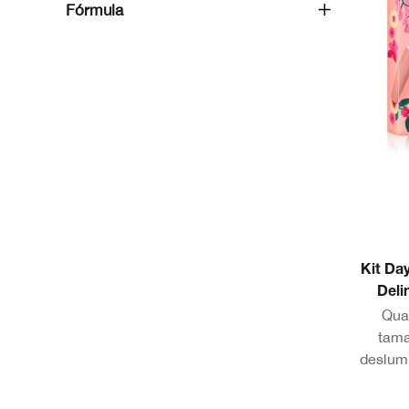
Fórmula
Kit Da
Deli
Qua
tama
deslumb