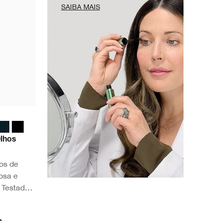
SAIBA MAIS
Olhos
hos de
osa e
. Testado
e.