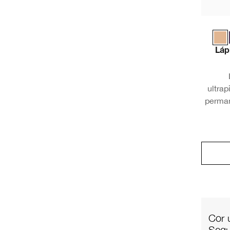
Láp
ultrap
perman
nas p
Cor 
Segu