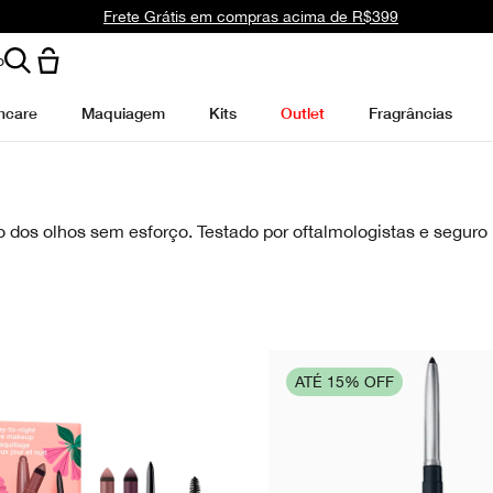
Frete Grátis em compras acima de R$399
o
ncare
Maquiagem
Kits
Outlet
Fragrâncias
o dos olhos sem esforço. Testado por oftalmologistas e seguro 
ATÉ 15% OFF