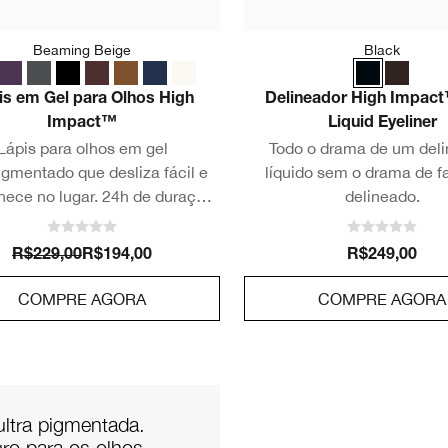
Beaming Beige
Black
is em Gel para Olhos High
Delineador High Impac
Impact™
Liquid Eyeliner
Lápis para olhos em gel
Todo o drama de um del
igmentado que desliza fácil e
líquido sem o drama de f
ece no lugar. 24h de duração
delineado.
álpebras, 12h de duração na
linha d'água.
R$229,00
R$194,00
R$249,00
COMPRE AGORA
COMPRE AGORA
ultra pigmentada.
ro para os olhos.