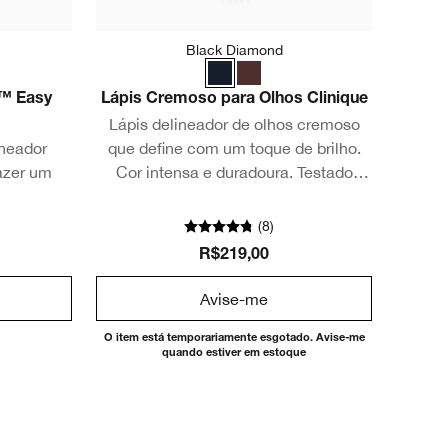
Black Diamond
t™ Easy
Lápis Cremoso para Olhos Clinique
Lápis delineador de olhos cremoso
ineador
que define com um toque de brilho.
azer um
Cor intensa e duradoura. Testado
oftalmologicamente.
(
8
)
R$219,00
Avise-me
O item está temporariamente esgotado. Avise-me
quando estiver em estoque