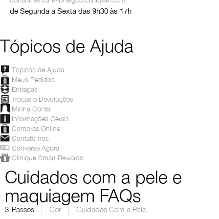
de Segunda a Sexta das 9h30 às 17h
Tópicos de Ajuda
Tópicos de Ajuda
Meus Pedidos
Entregas
Trocas e Devoluções
Minha Conta
Informações Gerais
Compras Online
Contate-nos
Converse Agora
Clinique Smart Rewards
Cuidados com a pele e
maquiagem FAQs
3-Passos
Cor
Cuidados Com a Pele