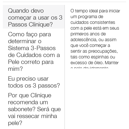
Quando devo
O tempo ideal para iniciar
começar a usar os 3
um programa de
cuidados consistentes
Passos Clinique?
com a pele está em seus
Como faço para
primeiros anos de
adolescência, ou assim
determinar o
que você começar a
Sistema 3-Passos
sentir as preocupações,
de Cuidados com a
tais como espinhas ou
Pele correto para
excesso de óleo. Manter
mim?
a pele devidamente
limpa, esfoliada e
Eu preciso usar
hidratada é a chave para
todos os 3 passos?
uma vida inteira de pele
limpa e saudável.
Por que Clinique
recomenda um
sabonete? Será que
vai ressecar minha
pele?