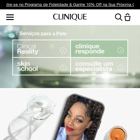
dastre-se no Programa de Fidelidade & Ganhe 10% Off na Sua Próxima Co