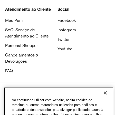
Atendimento ao Cliente
Social
Meu Perfil
Facebook
SAC: Serviço de
Instagram
Atendimento ao Cliente
Twitter
Personal Shopper
Youtube
Cancelamentos &
Devoluções
FAQ
Ao continuar a utilizar este website, aceita cookies de
© Clinique Laboratories, Ilc. Todos direitos reservados
terceiros ou outros marcadores utilizados para análises e
estatísticas deste website, para divulgar publicidade baseada
CD Infracommerce |Av. Hélio Ossamu Daikuara, 1445 - Jardim Vista Alegre, Embu
no seu interesse e oferecer-lhe vídeos ou links para partilhar