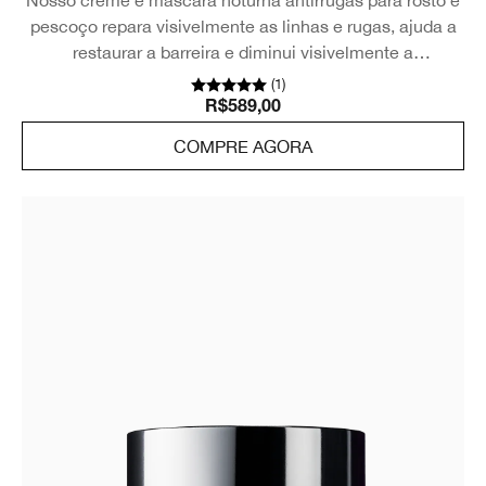
Nosso creme e máscara noturna antirrugas para rosto e
pescoço repara visivelmente as linhas e rugas, ajuda a
restaurar a barreira e diminui visivelmente a
sensibilidade.
(
1
)
R$589,00
COMPRE AGORA