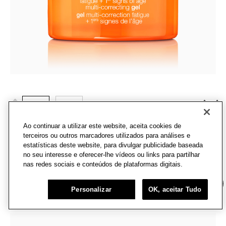
50ml
30ml
Hidratante em Gel Antissinais Superdefense FPS 40
Ao continuar a utilizar este website, aceita cookies de
Um gel refrescante e sedoso com FPS que combate a
terceiros ou outros marcadores utilizados para análises e
estatísticas deste website, para divulgar publicidade baseada
fadiga e os primeiros sinais de envelhecimento.
no seu interesse e oferecer-lhe vídeos ou links para partilhar
(
4
)
nas redes sociais e conteúdos de plataformas digitais.
R$485,00
Chat
COMPRE AGORA
Personalizar
OK, aceitar Tudo