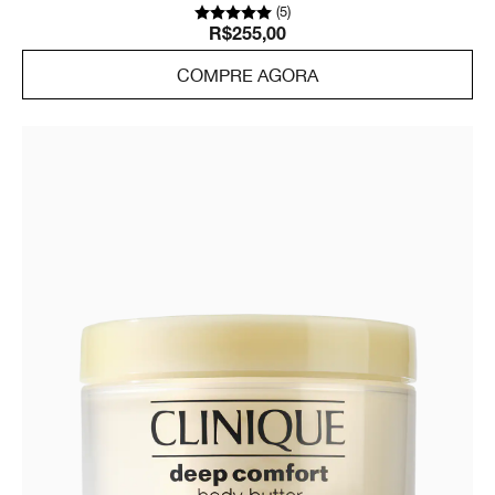
agressores externos.
(
5
)
R$255,00
COMPRE AGORA