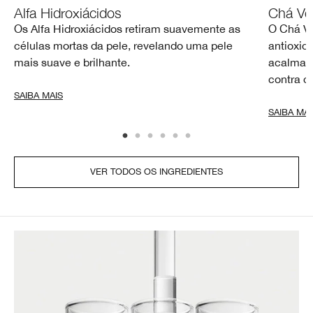
Alfa Hidroxiácidos
Chá Ve
Os Alfa Hidroxiácidos retiram suavemente as
O Chá Ve
células mortas da pele, revelando uma pele
antioxid
mais suave e brilhante.
acalmar a
contra d
SAIBA MAIS
SAIBA MAI
VER TODOS OS INGREDIENTES