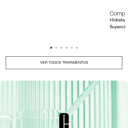
Compre
Hidratan
Superch
VER TODOS TRATAMENTOS