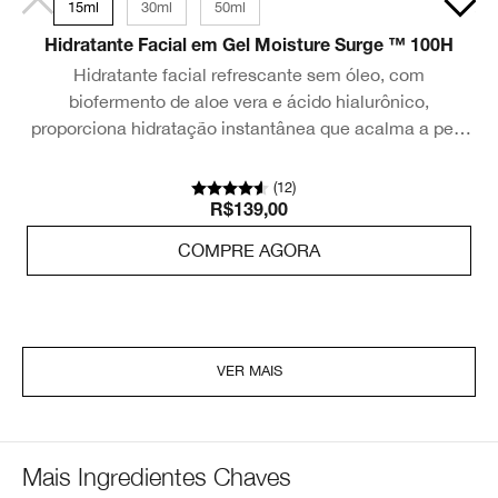
15ml
30ml
50ml
Hidratante Facial em Gel Moisture Surge ™ 100H
H
Hidratante facial refrescante sem óleo, com
biofermento de aloe vera e ácido hialurônico,
proporciona hidratação instantânea que acalma a pele
em 3 segundos.
(
12
)
R$139,00
COMPRE AGORA
VER MAIS
Mais Ingredientes Chaves