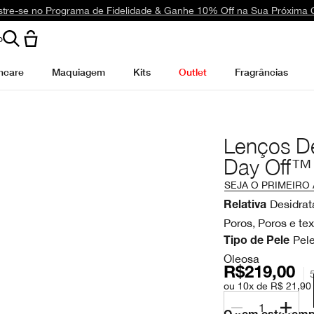
tre-se no Programa de Fidelidade & Ganhe 10% Off na Sua Próxima
o
ncare
Maquiagem
Kits
Outlet
Fragrâncias
Lenços D
Day Off™
SEJA O PRIMEIRO
Desidrat
Relativa
Poros, Poros e tex
Pel
Tipo de Pele
Oleosa
R$219,00
ou 10x de R$ 21,90
1