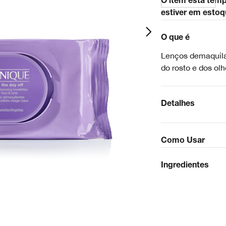
O item está tem
estiver em estoq
O que é
Lenços demaquil
do rosto e dos ol
Detalhes
Como Usar
Ingredientes