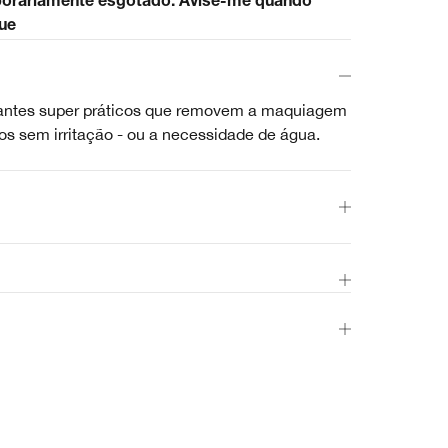
porariamente esgotado. Avise-me quando
ue
antes super práticos que removem a maquiagem
hos sem irritação - ou a necessidade de água.