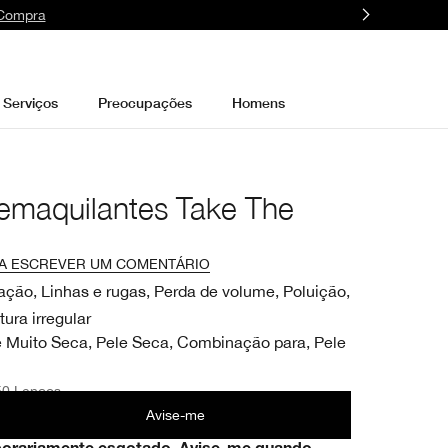
 Compra
Serviços
Preocupações
Homens
emaquilantes Take The
 A ESCREVER UM COMENTÁRIO
ação, Linhas e rugas, Perda de volume, Poluição,
tura irregular
e Muito Seca, Pele Seca, Combinação para, Pele
50 Lenços
Avise-me