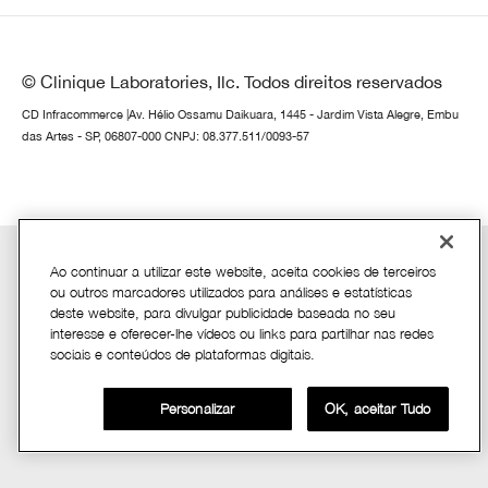
© Clinique Laboratories, Ilc. Todos direitos reservados
CD Infracommerce |Av. Hélio Ossamu Daikuara, 1445 - Jardim Vista Alegre, Embu
das Artes - SP, 06807-000 CNPJ: 08.377.511/0093-57
Ao continuar a utilizar este website, aceita cookies de terceiros
ou outros marcadores utilizados para análises e estatísticas
deste website, para divulgar publicidade baseada no seu
interesse e oferecer-lhe vídeos ou links para partilhar nas redes
sociais e conteúdos de plataformas digitais.
Personalizar
OK, aceitar Tudo