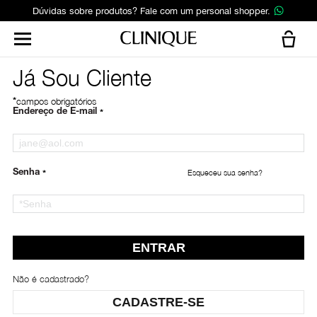
Dúvidas sobre produtos? Fale com um personal shopper.
Já Sou Cliente
*
campos obrigatórios
*
Endereço de E-mail
*
Esqueceu sua senha?
Senha
Não é cadastrado?