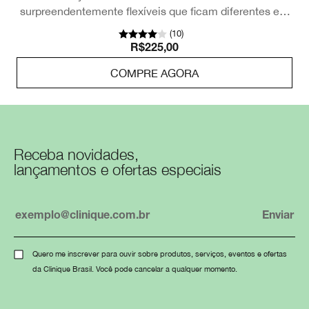
surpreendentemente flexíveis que ficam diferentes em
cada pessoa. Testado contra alergias. 100% sem
(
10
)
fragrância.
R$225,00
COMPRE AGORA
Receba novidades,
lançamentos e ofertas especiais
Quero me inscrever para ouvir sobre produtos, serviços, eventos e ofertas
da Clinique Brasil. Você pode cancelar a qualquer momento.