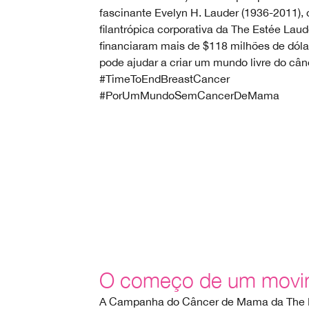
fascinante Evelyn H. Lauder (1936-2011),
filantrópica corporativa da The Estée La
financiaram mais de $118 milhões de dól
pode ajudar a criar um mundo livre do câ
#TimeToEndBreastCancer
#PorUmMundoSemCancerDeMama
O começo de um movi
A Campanha do Câncer de Mama da The 