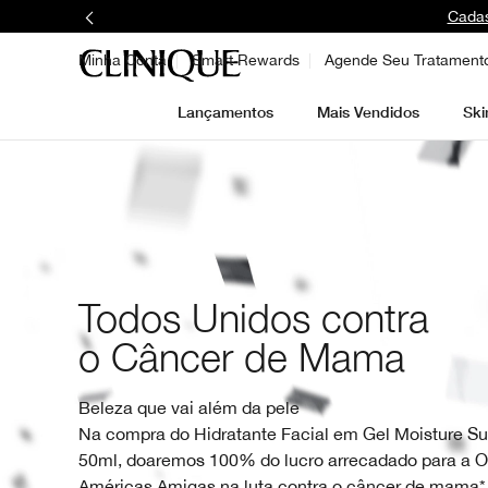
Cadas
Minha Conta
Smart Rewards
Agende Seu Tratament
Lançamentos
Mais Vendidos
Ski
Todos Unidos contra
o Câncer de Mama
Beleza que vai além da pele
Na compra do Hidratante Facial em Gel Moisture 
50ml, doaremos 100% do lucro arrecadado para a 
Américas Amigas na luta contra o câncer de mama*