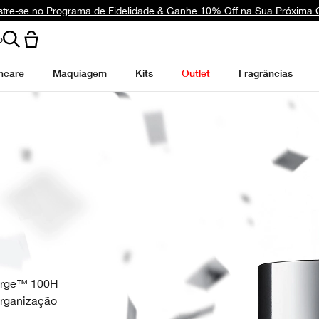
tre-se no Programa de Fidelidade & Ganhe 10% Off na Sua Próxima
o
ncare
Maquiagem
Kits
Outlet
Fragrâncias
Surge™ 100H
Organização
.