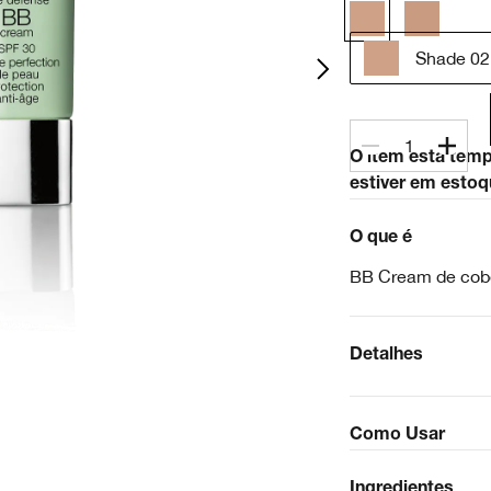
Shade 02
1
O item está tem
estiver em estoq
O que é
BB Cream de cobe
Detalhes
Como Usar
Ingredientes