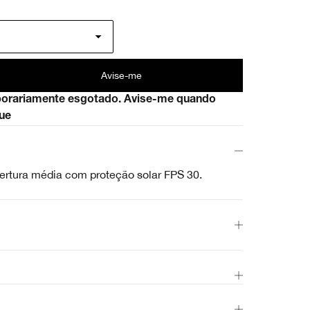
Avise-me
porariamente esgotado. Avise-me quando
ue
rtura média com proteção solar FPS 30.