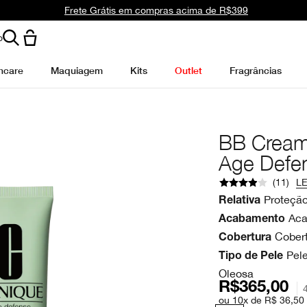
Frete Grátis em compras acima de R$399
o
ncare
Maquiagem
Kits
Outlet
Fragrâncias
BB Cream
Age Defe
(
11
)
LE
Proteção
Relativa
Aca
Acabamento
Cobert
Cobertura
Pel
Tipo de Pele
Oleosa
R$365,00
ou 10x de R$ 36,50