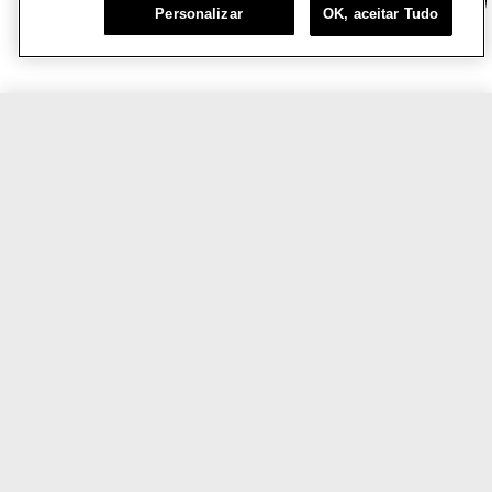
Chat
Personalizar
OK, aceitar Tudo
R$199,00
COMPRE AGORA
VOCÊ TAMBÉM VAI AMAR