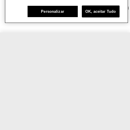
Chat
Personalizar
OK, aceitar Tudo
R$219,00
COMPRE AGORA
VOCÊ TAMBÉM VAI AMAR