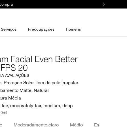
 Compra
Serviços
Preocupações
Homens
m Facial Even Better
 FPS 20
IA AVALIAÇÕES
, Proteção Solar, Tom de pele irregular
bamento Matte, Natural
tura Média
-fair, moderately-fair, medium, deep
30ml
ro
Moderadamente claro
Médio
Escuro