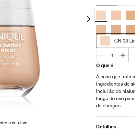
CN 08 Lin
1
O que é
A base que trata 
ingredientes de s
inclui ácido hialu
longo do uso para
de duração.
ntre o seu tom
Detalhes