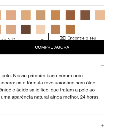
Encontre o seu
en (VF)
tom
COMPRE AGORA
a pele. Nossa primeira base-sérum com
kincare: esta fórmula revolucionária sem óleo
rônico e ácido salicílico, que tratam a pele ao
 uma aparência natural ainda melhor. 24 horas