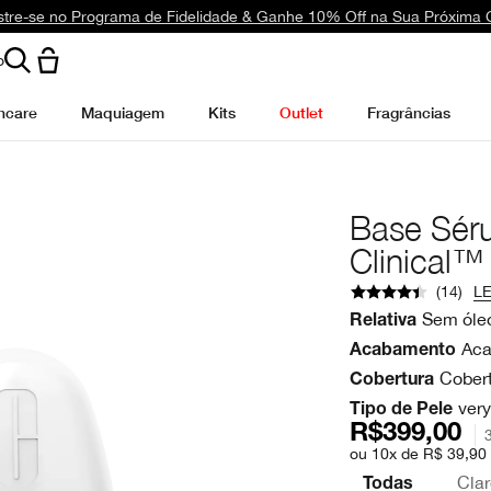
tre-se no Programa de Fidelidade & Ganhe 10% Off na Sua Próxima
o
ncare
Maquiagem
Kits
Outlet
Fragrâncias
Base Séru
Clinical™
(
14
)
LE
Sem óleo
Relativa
Aca
Acabamento
Cober
Cobertura
very
Tipo de Pele
R$399,00
ou 10x de R$ 39,90
Cla
Todas