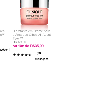
Área
Hidratante em Creme para
yes™
a Área dos Olhos All About
Eyes™
R$359,00
ou 10x de R$35,90
iações
20
avaliações