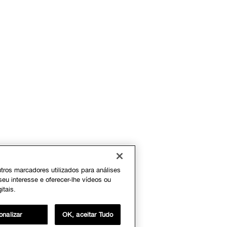
outros marcadores utilizados para análises
seu interesse e oferecer-lhe vídeos ou
itais.
onalizar
OK, aceitar Tudo