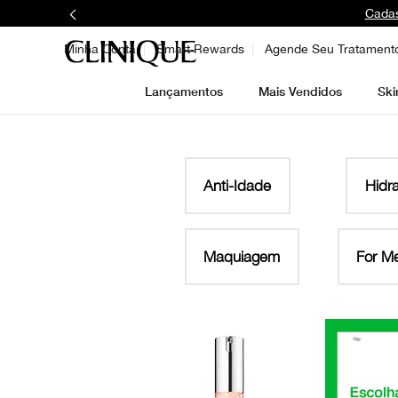
Cadas
Minha Conta
Smart Rewards
Agende Seu Tratament
Lançamentos
Mais Vendidos
Ski
Anti-Idade
Hidr
Maquiagem
For M