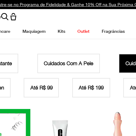
tre-se no Programa de Fidelidade & Ganhe 10% Off na Sua Próxima
o
ncare
Maquiagem
Kits
Outlet
Fragrâncias
atante
Cuidados Com A Pele
Cuid
en
Até R$ 99
Até R$ 199
At