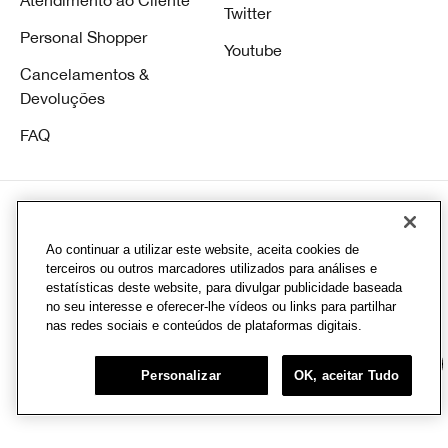
Twitter
Personal Shopper
Youtube
Cancelamentos &
Devoluções
FAQ
Ao continuar a utilizar este website, aceita cookies de
© Clinique Laboratories, Ilc. Todos direitos reservados
terceiros ou outros marcadores utilizados para análises e
estatísticas deste website, para divulgar publicidade baseada
CD Infracommerce |Av. Hélio Ossamu Daikuara, 1445 - Jardim Vista Alegre, Embu
no seu interesse e oferecer-lhe vídeos ou links para partilhar
das Artes - SP, 06807-000 CNPJ: 08.377.511/0093-57
nas redes sociais e conteúdos de plataformas digitais.
Chat
Personalizar
OK, aceitar Tudo