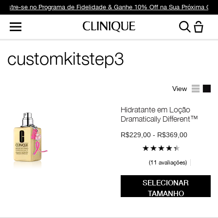
dastre-se no Programa de Fidelidade & Ganhe 10% Off na Sua Próxima Co
customkitstep3
View
Hidratante em Loção
Dramatically Different™
R$229,00 - R$369,00
11 avaliações
SELECIONAR
TAMANHO