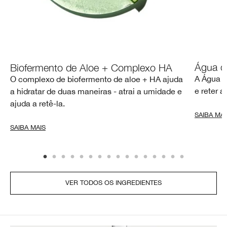
Água d
Biofermento de Aloe + Complexo HA
A Água d
O complexo de biofermento de aloe + HA ajuda
e reter 
a hidratar de duas maneiras - atrai a umidade e
ajuda a retê-la.
SAIBA MAI
SAIBA MAIS
VER TODOS OS INGREDIENTES