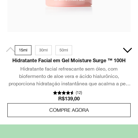
15ml
30ml
50ml
Hidratante Facial em Gel Moisture Surge ™ 100H
Hidratante facial refrescante sem óleo, com
biofermento de aloe vera e ácido hialurônico,
proporciona hidratação instantânea que acalma a pele
em 3 segundos.
(
12
)
R$139,00
COMPRE AGORA