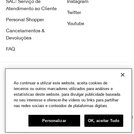
SAC: Serviço de
Instagram
Atendimento ao Cliente
Twitter
Personal Shopper
Youtube
Cancelamentos &
Devoluções
FAQ
Ao continuar a utilizar este website, aceita cookies de
© Clinique Laboratories, Ilc. Todos direitos reservados
terceiros ou outros marcadores utilizados para análises e
estatísticas deste website, para divulgar publicidade baseada
CD Infracommerce |Av. Hélio Ossamu Daikuara, 1445 - Jardim Vista Alegre, Embu
no seu interesse e oferecer-lhe vídeos ou links para partilhar
das Artes - SP, 06807-000 CNPJ: 08.377.511/0093-57
nas redes sociais e conteúdos de plataformas digitais.
Chat
Personalizar
OK, aceitar Tudo